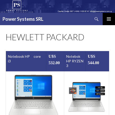
Buscar
Power Systems SRL
IR
MENÚ
AL
PRINCI
CONTENIDO
HEWLETT PACKARD
Notebook HP core
U$S
Notebok
U$S
i3
HP RYZEN
532.00
544
.00
3